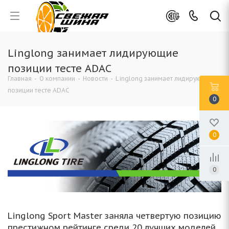
Linglong занимает лидирующие
позиции тесте ADAC
Главная
-
О компании
-
Новости
-
Linglong занимает лидирующие
позиции тесте ADAC
0
0
0
Linglong Sport Master заняла четвертую позицию
престижном рейтинге среди 20 лучших моделей