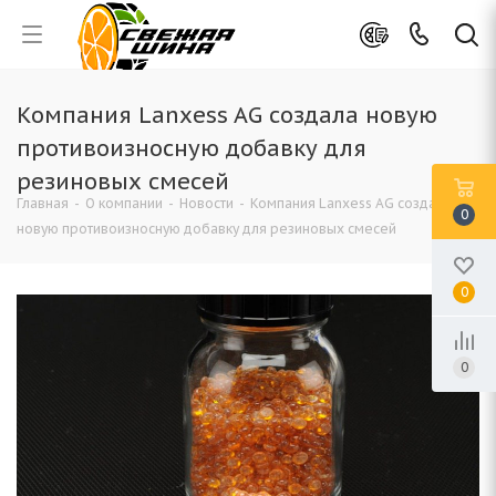
Компания Lanxess AG создала новую
противоизносную добавку для
резиновых смесей
Главная
-
О компании
-
Новости
-
Компания Lanxess AG создала
0
новую противоизносную добавку для резиновых смесей
0
0