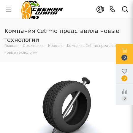
Компания Celimo представила новые
технологии
Главная
-
О компании
-
Новости
-
Компания Celimo представила
новые технологии
0
0
0