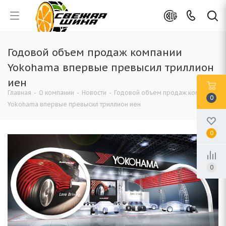
Годовой объем продаж компании
Yokohama впервые превысил триллион
иен
Главная
-
О компании
-
Новости
-
Годовой объем продаж компании
0
Yokohama впервые превысил триллион иен
0
0