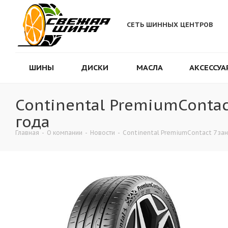
СЕТЬ ШИННЫХ ЦЕНТРОВ
ШИНЫ
ДИСКИ
МАСЛА
АКСЕССУА
Continental PremiumContac
года
Главная
-
О компании
-
Новости
-
Continental PremiumContact 7 за