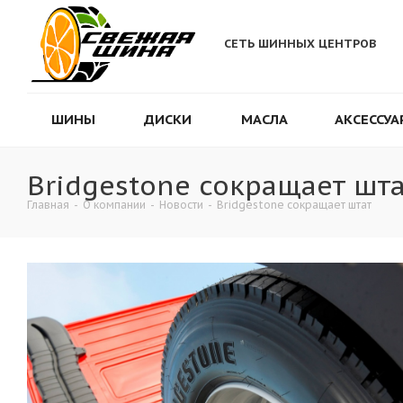
СЕТЬ ШИННЫХ ЦЕНТРОВ
ШИНЫ
ДИСКИ
МАСЛА
АКСЕССУА
Bridgestone сокращает шт
Главная
-
О компании
-
Новости
-
Bridgestone сокращает штат