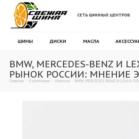
СЕТЬ ШИННЫХ ЦЕНТРОВ
ШИНЫ
ДИСКИ
МАСЛА
АКСЕССУА
BMW, MERCEDES-BENZ И L
РЫНОК РОССИИ: МНЕНИЕ 
Главная
-
О компании
-
Новости
-
BMW, MERCEDES-BENZ И LEXUS П