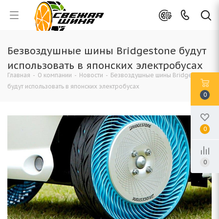
Безвоздушные шины Bridgestone будут
использовать в японских электробусах
Главная
-
О компании
-
Новости
-
Безвоздушные шины Bridgestone
будут использовать в японских электробусах
0
0
0