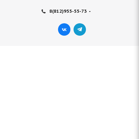
8(812)955-55-73
Advance AR410 Steel Belt IND 460/70 R24 159B
Нет в наличии
51 710
руб.
Подробнее