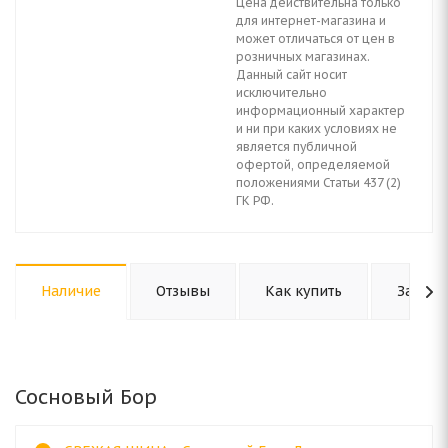
Цена действительна только
для интернет-магазина и
может отличаться от цен в
розничных магазинах.
Данный сайт носит
исключительно
информационный характер
и ни при каких условиях не
является публичной
офертой, определяемой
положениями Статьи 437 (2)
ГК РФ.
Наличие
Отзывы
Как купить
Задать
Сосновый Бор