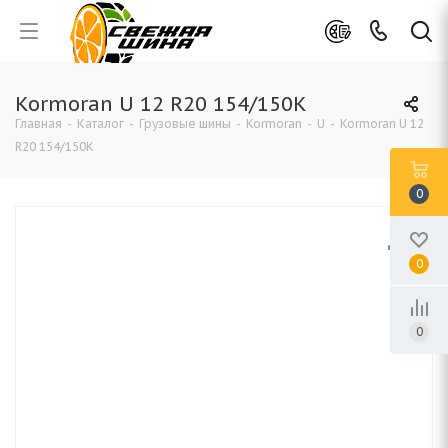
Kormoran U 12 R20 154/150K
Главная
-
Каталог
-
Грузовые шины
-
Kormoran
-
U
-
Kormoran U 12
R20 154/150K
0
0
0