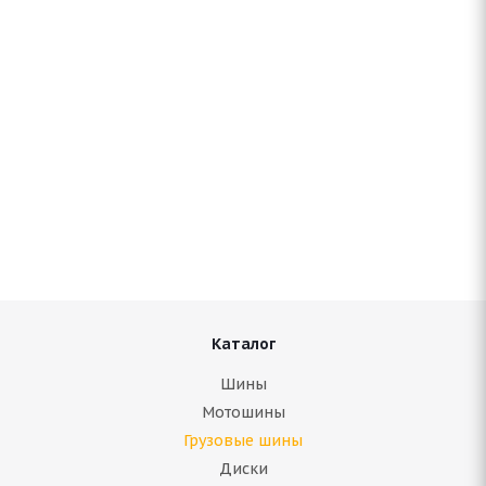
Accelus RDR75 315/70 R22.5
Нет в наличии
30 450
руб.
Подробнее
Каталог
Шины
Мотошины
Грузовые шины
Диски