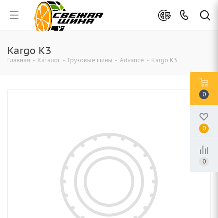
Kargo K3
Главная
-
Каталог
-
Грузовые шины
-
Advance
-
Kargo K3
0
0
0