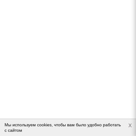
Нет в наличии
10 669
руб.
Подробнее
Kumho Winter Portran CW51 205/75 R16 110/108R
x
Мы используем cookies, чтобы вам было удобно работать
с сайтом