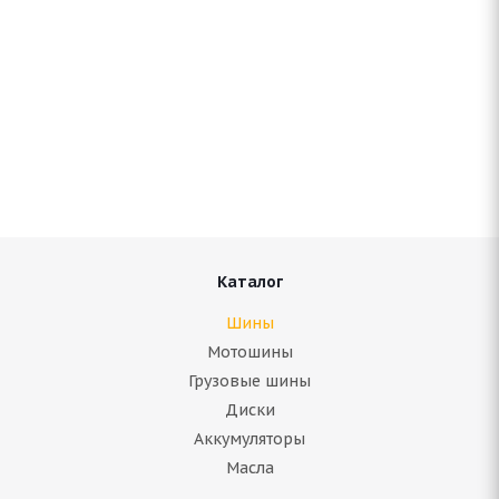
ARIVO Vanderful A/S 205/75 R16C 113/111R
В наличии (менее 4 шт.)
7 134
руб.
Подробнее
Каталог
Шины
Мотошины
Грузовые шины
Диски
Аккумуляторы
Масла