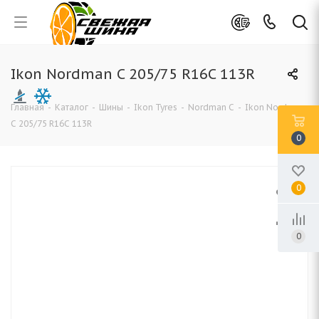
Ikon Nordman C 205/75 R16C 113R
Главная
-
Каталог
-
Шины
-
Ikon Tyres
-
Nordman C
-
Ikon Nordman
C 205/75 R16C 113R
0
0
0