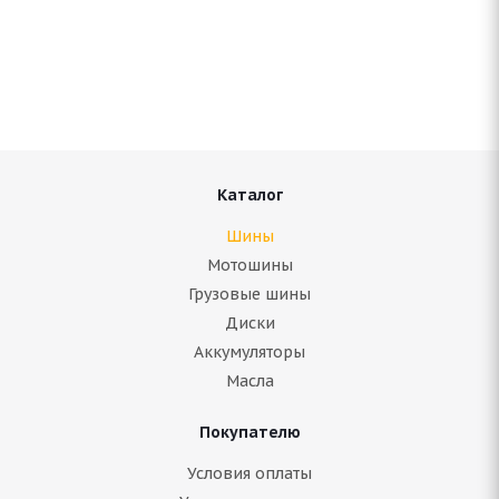
Antares Grip 60 ice 215/60 R16 95T
Нет в наличии
5 680
руб.
Подробнее
Каталог
Шины
Мотошины
Грузовые шины
Диски
Аккумуляторы
Масла
Покупателю
Aplus A703 215/60 R16 99T
Условия оплаты