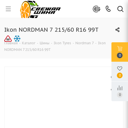
Ikon NORDMAN 7 215/60 R16 99T
Главная
-
Каталог
-
Шины
-
Ikon Tyres
-
Nordman 7
-
Ikon
NORDMAN 7 215/60 R16 99T
0
0
0