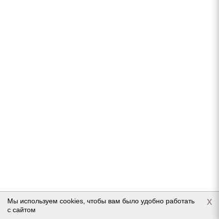
11 470
руб.
Подробнее
GISLAVED NORD FROST VAN 2 215/60 R16C 103/101R
(2020)
Нет в наличии
x
Мы используем cookies, чтобы вам было удобно работать
с сайтом
7 418
руб.