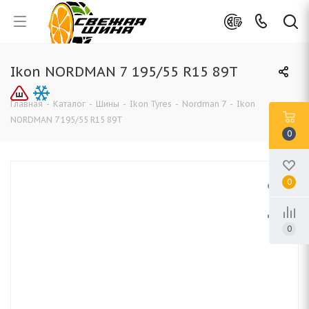
Ikon NORDMAN 7 195/55 R15 89T
Главная
-
Каталог
-
Шины
-
Ikon Tyres
-
Nordman 7
-
Ikon
NORDMAN 7 195/55 R15 89T
0
0
0