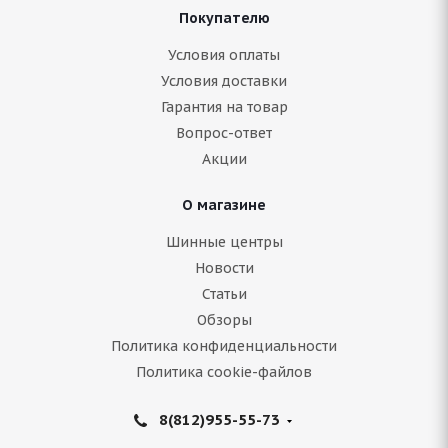
Покупателю
ARIVO ICE CLAW ARW4 195/55 R15 85H
Условия оплаты
Условия доставки
Нет в наличии
Гарантия на товар
5 892
руб.
Вопрос-ответ
Акции
Подробнее
О магазине
Шинные центры
Новости
Статьи
Обзоры
Политика конфиденциальности
Политика cookie-файлов
8(812)955-55-73
BFGoodrich G-Force Stud 195/55 R15 89Q