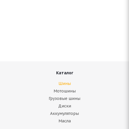
Amtel NordMaster ST-310 195/55 R15 85S
Нет в наличии
Подробнее
Каталог
Шины
Мотошины
Грузовые шины
Диски
Аккумуляторы
Масла