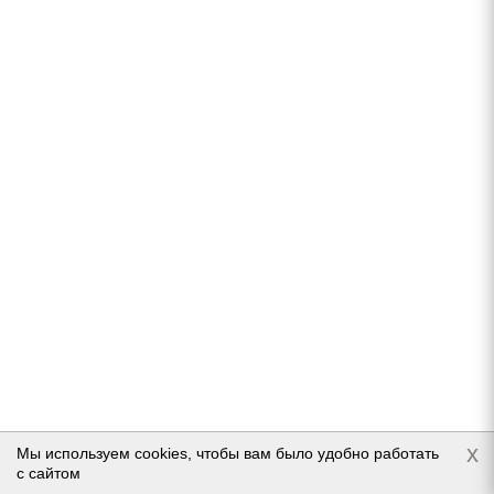
Подробнее
Kama Euro-519 195/55 R15 85T
Нет в наличии
Подробнее
x
Мы используем cookies, чтобы вам было удобно работать
с сайтом