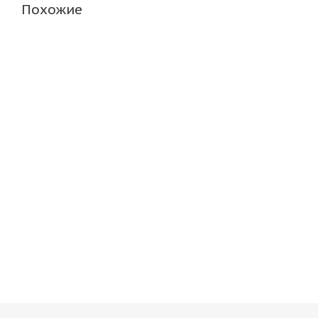
Похожие
Amtel NordMaster Evo 185/70 R14 88T
Amtel Nor
Нет в наличии
Нет в н
3 964
руб.