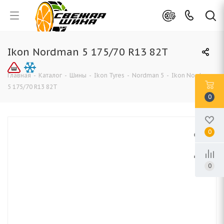
Ikon Nordman 5 175/70 R13 82T
Главная
-
Каталог
-
Шины
-
Ikon Tyres
-
Nordman 5
-
Ikon Nordman
5 175/70 R13 82T
0
0
0