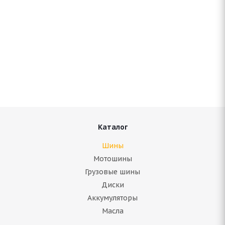
Amtel NordMaster Evo 175/70 R13 82T
Нет в наличии
Подробнее
Каталог
Шины
Мотошины
Грузовые шины
Диски
Аккумуляторы
Масла