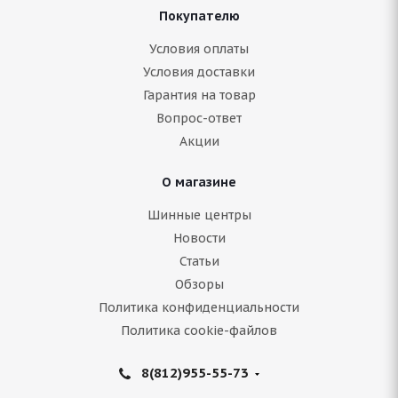
Покупателю
ARIVO ICE CLAW ARW4 175/70 R13 82T
Условия оплаты
Условия доставки
Нет в наличии
Гарантия на товар
4 728
руб.
Вопрос-ответ
Акции
Подробнее
О магазине
Шинные центры
Новости
Статьи
Обзоры
Политика конфиденциальности
Политика cookie-файлов
8(812)955-55-73
BFGoodrich G-Force Stud 175/70 R13 82Q