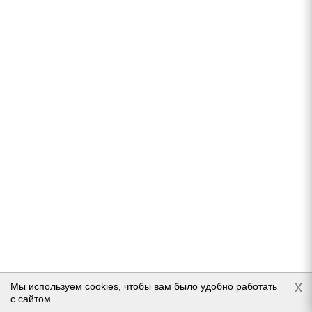
Ikon NORDMAN 8 175/70 R13 82T
В наличии (осталось 5 шт.)
5 976
руб.
Подробнее
x
Мы используем cookies, чтобы вам было удобно работать
с сайтом