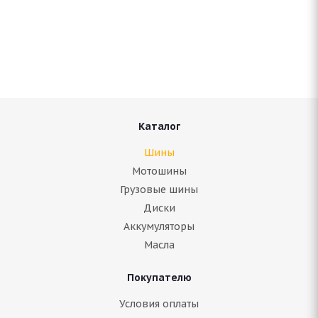
Antares Grip 20 205/60 R16 96H
Нет в наличии
4 407
руб.
Подробнее
Каталог
Шины
Мотошины
Грузовые шины
Диски
Аккумуляторы
Масла
Покупателю
ARIVO Carlorful A/S 205/60 R16 96V
Условия оплаты