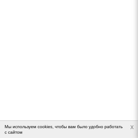
CORDIANT WINTER DRIVE PW-1 205/60 R16 96T
(2022)
В наличии (менее 4 шт.)
6 130
руб.
Подробнее
x
Мы используем cookies, чтобы вам было удобно работать
с сайтом