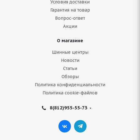
Условия доставки
Гарантия на товар
Нет в наличии
Вопрос-ответ
9 867
руб.
Акции
Подробнее
О магазине
Шинные центры
Новости
Статьи
Обзоры
Политика конфиденциальности
Политика cookie-файлов
8(812)955-55-73
Armstrong SKI-TRAC S 235/55 R18 104T
В наличии (осталось 5 шт.)