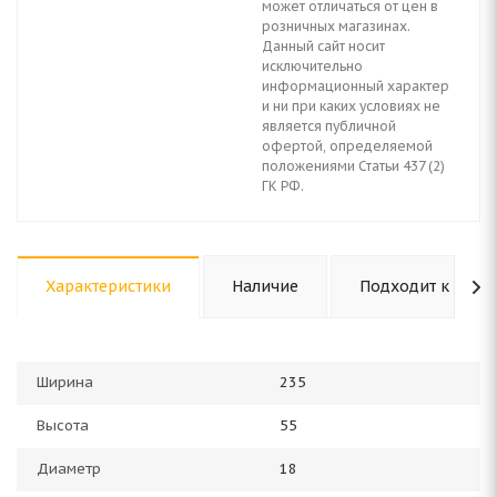
может отличаться от цен в
розничных магазинах.
Данный сайт носит
исключительно
информационный характер
и ни при каких условиях не
является публичной
офертой, определяемой
положениями Статьи 437 (2)
ГК РФ.
Характеристики
Наличие
Подходит к авто
Ширина
235
Высота
55
Диаметр
18