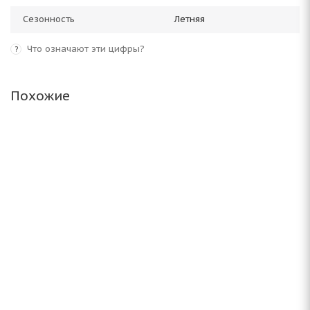
Сезонность
Летняя
Что означают эти цифры?
?
Похожие
Antares Ingens EV 185/60 R15 84H