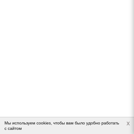
Cordiant Run Tour 185/60 R15 88H
В наличии (осталось 5 шт.)
4 680
руб.
Подробнее
x
Мы используем cookies, чтобы вам было удобно работать
с сайтом