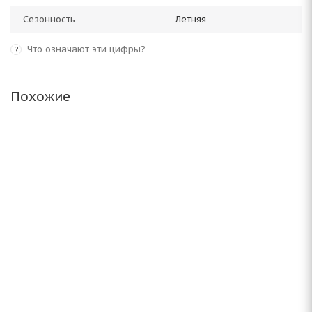
Сезонность
Летняя
Что означают эти цифры?
?
Похожие
Amtel Planet DC 175/70 R14 84T