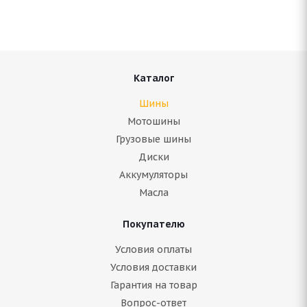
Нет в наличии
Подробнее
Каталог
Шины
Мотошины
Грузовые шины
Диски
Аккумуляторы
Масла
Покупателю
Antares Ingens a1 175/70 R14 84T
Условия оплаты
Условия доставки
Нет в наличии
Гарантия на товар
3 850
руб.
Вопрос-ответ