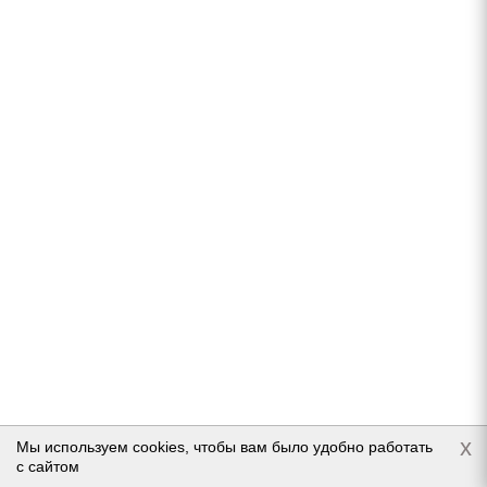
Formula Energy 175/70 R14 84T
В наличии (осталось 5 шт.)
4 634
руб.
Подробнее
x
Мы используем cookies, чтобы вам было удобно работать
с сайтом