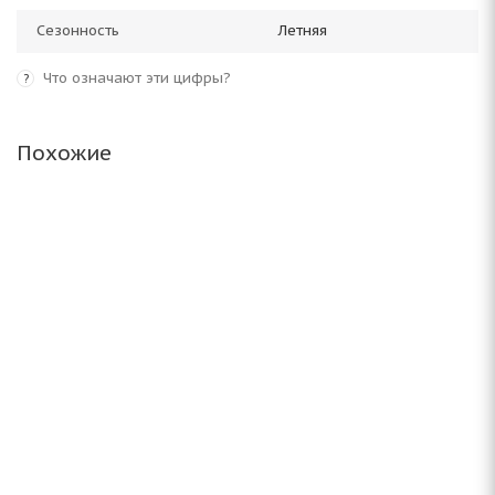
Сезонность
Летняя
Что означают эти цифры?
?
Похожие
Antares Ingens a1 215/60 R16 95H