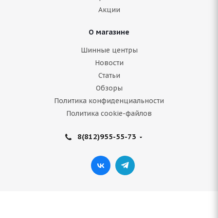
5 150
руб.
Акции
Подробнее
О магазине
Шинные центры
Новости
Статьи
Обзоры
Политика конфиденциальности
Политика cookie-файлов
8(812)955-55-73
ARIVO Premio ARZ 1 215/60 R16 99H
В наличии (осталось 5 шт.)
5 470
руб.