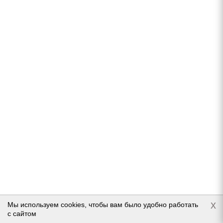
Подробнее
Continental ContiPremiumContact 5 215/60 R16
95V
Нет в наличии
x
Подробнее
Мы используем cookies, чтобы вам было удобно работать
с сайтом