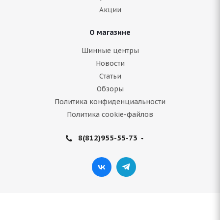
2 881
руб.
Акции
Подробнее
О магазине
Шинные центры
Новости
Статьи
Обзоры
Политика конфиденциальности
Политика cookie-файлов
8(812)955-55-73
Compasal BLAZER HP 155/70 R13 75T
Нет в наличии
3 360
руб.