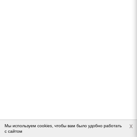
Marshal MH12 155/70 R13 75T
Нет в наличии
3 446
руб.
Подробнее
x
Мы используем cookies, чтобы вам было удобно работать
с сайтом