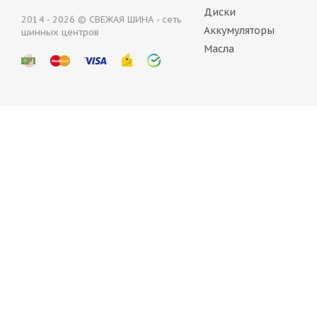
Диски
2014 - 2026 © СВЕЖАЯ ШИНА - сеть
Аккумуляторы
шинных центров
ARIVO Ultra ARZ 4 235/55 R17 103W
A
Масла
Нет в наличии
В наличии 
6 611
руб.
6 611
руб.
Armstrong BLU-TRAC HP 235/55 R17 103W
Atland