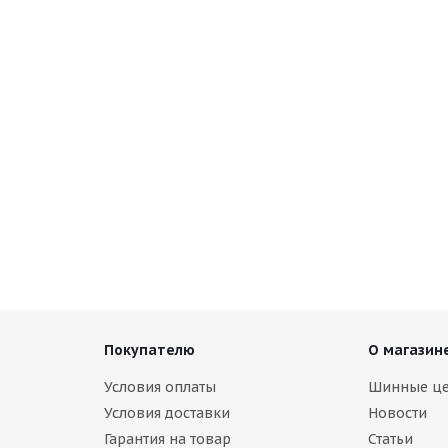
s EV 235/55 R17 103V
Antares tires Ingens A1 235/55 R17 
ии
Нет в наличии
6 524
руб.
Покупателю
О магазин
Условия оплаты
Шинные ц
Условия доставки
Новости
Гарантия на товар
Статьи