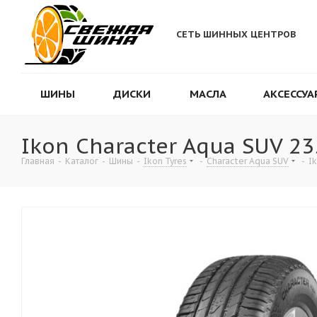
СЕТЬ ШИННЫХ ЦЕНТРОВ
ШИНЫ
ДИСКИ
МАСЛА
АКСЕССУА
Ikon Character Aqua SUV 2
Главная
-
Каталог
-
Шины
-
Ikon Tyres
-
Character Aqua SUV
-
I