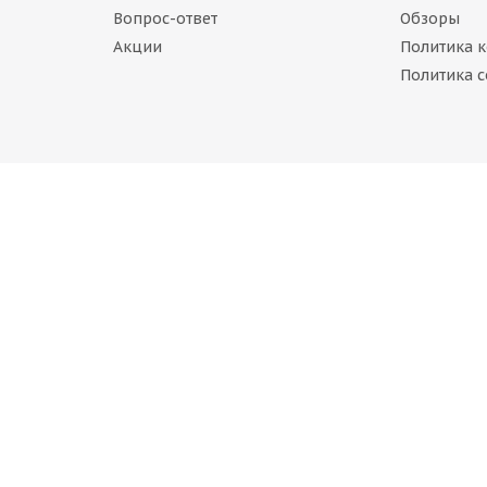
Вопрос-ответ
Обзоры
Акции
Политика 
RIVO Ultra ARZ 5 235/55 R17 103W
ARIVO Ultra ARZ 5 Runflat 235/
Политика c
(менее 4 шт.)
Нет в наличии
11 515
руб.
er AX88 235/55 R17 103W
Attar S02 235/55 R17 99V