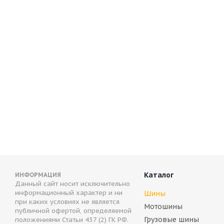
Antares Ingens a1 235/55 R17 103V
Antares Ingen
Нет в наличии
Нет в налич
6 450
руб.
6 450
руб.
Каталог
ИНФОРМАЦИЯ
Данный сайт носит исключительно
информационный характер и ни
Шины
при каких условиях не является
Мотошины
публичной офертой, определяемой
Грузовые шины
положениями Статьи 437 (2) ГК РФ.