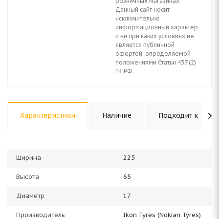
розничных магазинах.
Данный сайт носит
исключительно
информационный характер
и ни при каких условиях не
является публичной
офертой, определяемой
положениями Статьи 437 (2)
ГК РФ.
Характеристики
Наличие
Подходит к авто
Ширина
225
Высота
65
Диаметр
17
Производитель
Ikon Tyres (Nokian Tyres)