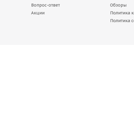
Вопрос-ответ
Обзоры
Акции
Политика 
ng BLU-TRAC HP 225/60 R18 100H
Политика c
 наличии
руб.
020 225/60 R18 100V
BELSHINA Astarta SUV 225/60 R18 10