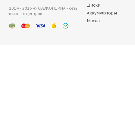
Диски
2014 - 2026 © СВЕЖАЯ ШИНА - сеть
Аккумуляторы
шинных центров
ARIVO Traverso ARV H/T 225/60 R18 104H
Armstro
Масла
В наличии (менее 4 шт.)
Нет в
6 848
руб.
7 950
Barez Ride Runner S673 225/60 R18 100V
Bars W2