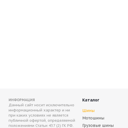
Antares Ingens A1 225/60 R18 100V
Antares tires 
Нет в наличии
Нет в налич
5 430
руб.
6 382
руб.
Каталог
ИНФОРМАЦИЯ
Данный сайт носит исключительно
информационный характер и ни
Шины
при каких условиях не является
Мотошины
публичной офертой, определяемой
Грузовые шины
положениями Статьи 437 (2) ГК РФ.