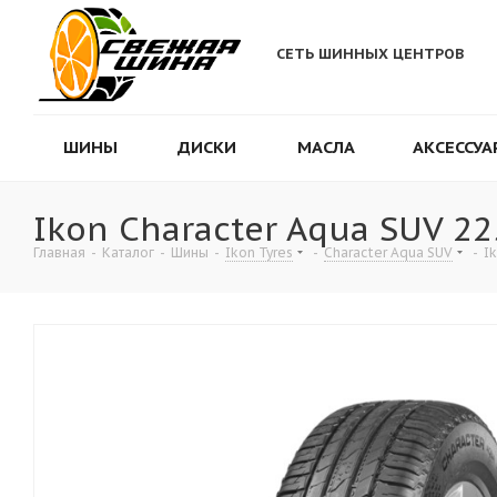
СЕТЬ ШИННЫХ ЦЕНТРОВ
ШИНЫ
ДИСКИ
МАСЛА
АКСЕССУА
Ikon Character Aqua SUV 2
Главная
-
Каталог
-
Шины
-
Ikon Tyres
-
Character Aqua SUV
-
I