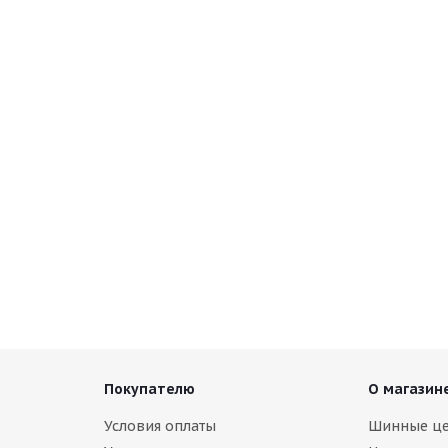
r T/A KSI 215/65 R17 99T
Покупателю
О магазин
Условия оплаты
Шинные ц