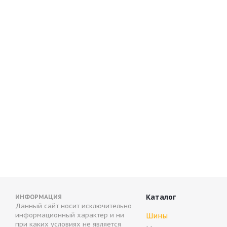
Antares Grip 20 215/65 R17 99T
BF Goodrich Winte
Нет в наличии
Нет в наличии
6 099
руб.
4 613
руб.
Каталог
ИНФОРМАЦИЯ
Данный сайт носит исключительно
информационный характер и ни
Шины
при каких условиях не является