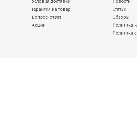
Условия доставки
Новости
Гарантия на товар
Статьи
Вопрос-ответ
Обзоры
Акции
Политика 
Goodrich G-FORCE WINTER 2 215/65 R17 99H (2021)
Политика c
Нет в наличии
 768
руб.