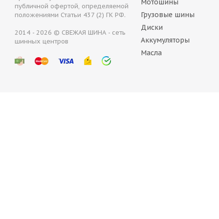
Мотошины
публичной офертой, определяемой
Грузовые шины
положениями Статьи 437 (2) ГК РФ.
Диски
2014 - 2026 © СВЕЖАЯ ШИНА - сеть
Аккумуляторы
шинных центров
BFGoodrich G-FORCE WINTER 2 215/65 R17 99H
BF
Масла
Нет в наличии
8 700
руб.
9