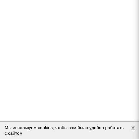
Hankook Winter i*Pike LV RW15 205/70 R15C
106/104R
В наличии (осталось 5 шт.)
10 610
руб.
Подробнее
x
Мы используем cookies, чтобы вам было удобно работать
с сайтом