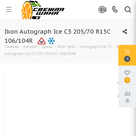
Ikon Autograph Ice C3 205/70 R15C
106/104R
Главная
-
Каталог
-
Шины
-
Ikon Tyres
-
Autograph Ice C3
-
Ikon
Autograph Ice C3 205/70 R15C 106/104R
0
0
0