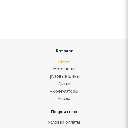
Amtel NordMaster 205/70 R15 95Q
Нет в наличии
Подробнее
Каталог
Шины
Мотошины
Грузовые шины
Диски
Аккумуляторы
Масла
Покупателю
Amtel NordMaster Evo 205/70 R15 100T
Условия оплаты