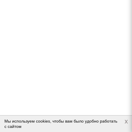
Cordiant Snow Cross PW-2 215/65 R16 102T
Нет в наличии
8 440
руб.
Подробнее
x
Мы используем cookies, чтобы вам было удобно работать
с сайтом