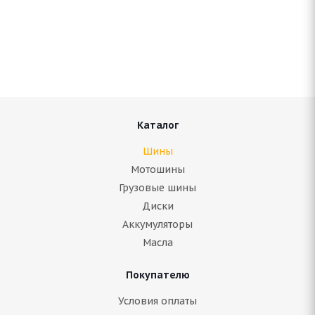
Amtel НордМастер EVO 215/65 R16 98T
Нет в наличии
5 200
руб.
Подробнее
Каталог
Шины
Мотошины
Грузовые шины
Диски
Аккумуляторы
Масла
Покупателю
Antares Grip 60 ice 215/65 R16 98T
Условия оплаты