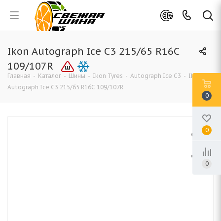
Ikon Autograph Ice C3 215/65 R16C
109/107R
Главная
-
Каталог
-
Шины
-
Ikon Tyres
-
Autograph Ice C3
-
Ikon
Autograph Ice C3 215/65 R16C 109/107R
0
0
0