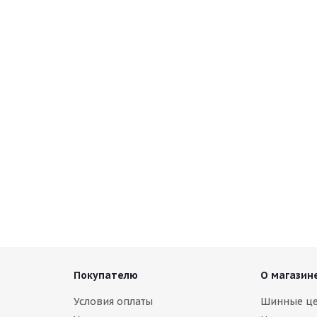
 WINTER RX858 215/70 R15 98S
 наличии
уб.
Покупателю
О магазин
Условия оплаты
Шинные ц