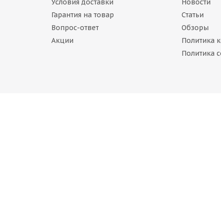
Условия доставки
Новости
Гарантия на товар
Статьи
Вопрос-ответ
Обзоры
Акции
Политика 
General Tire Altimax Arctic 12 215/70 R15 103T
Политика c
Нет в наличии
6 356
руб.