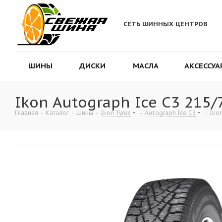
СЕТЬ ШИННЫХ ЦЕНТРОВ
ШИНЫ
ДИСКИ
МАСЛА
АКСЕССУА
Ikon Autograph Ice C3 215
Главная
-
Каталог
-
Шины
-
Ikon Tyres
-
Autograph Ice C3
-
Iko