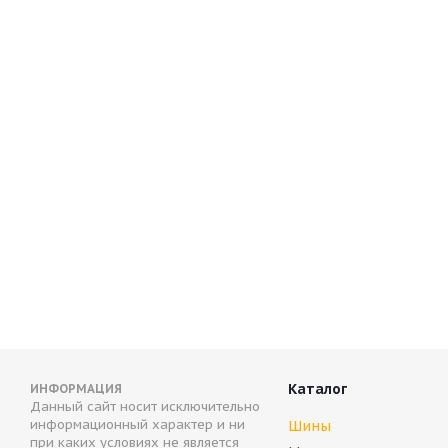
CENTARA SNOW CUTTER 215/70 R15 98T
CENTARA
Нет в наличии
Нет в
6 275
руб.
7 004
р
Каталог
ИНФОРМАЦИЯ
Данный сайт носит исключительно
информационный характер и ни
Шины
при каких условиях не является