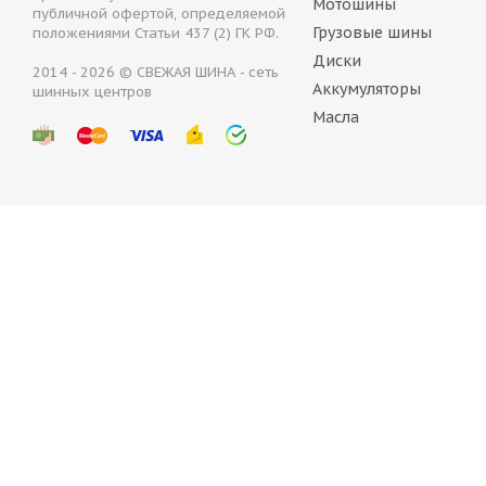
Мотошины
публичной офертой, определяемой
Грузовые шины
положениями Статьи 437 (2) ГК РФ.
Диски
2014 - 2026 © СВЕЖАЯ ШИНА - сеть
Аккумуляторы
шинных центров
Continental IceContact 3 245/45 R20 103T
Delint
Масла
Нет в наличии
В на
31 583
руб.
9 76