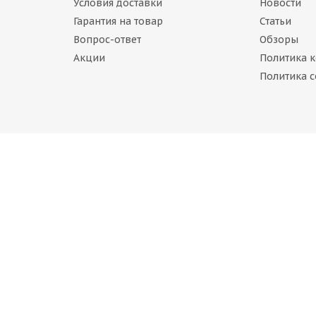
Условия доставки
Новости
Гарантия на товар
Статьи
Вопрос-ответ
Обзоры
Акции
Политика 
e Winter WD42 245/45 R20 103H
Политика c
личии (осталось 5 шт.)
4
руб.