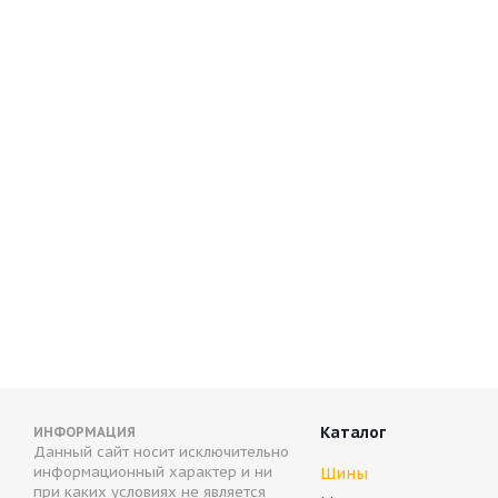
Compasal Winter Stud 245/45 R20 103T
Continent
В наличии (осталось 5 шт.)
В налич
9 704
руб.
31 583
Каталог
ИНФОРМАЦИЯ
Данный сайт носит исключительно
информационный характер и ни
Шины
при каких условиях не является