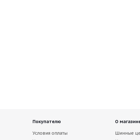
al Ice Contact 3 TA 245/45 R20 103T
ии (осталось 5 шт.)
руб.
Покупателю
О магазин
Условия оплаты
Шинные ц