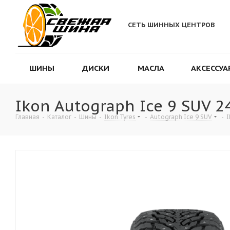
СЕТЬ ШИННЫХ ЦЕНТРОВ
ШИНЫ
ДИСКИ
МАСЛА
АКСЕССУА
Ikon Autograph Ice 9 SUV 2
Главная
-
Каталог
-
Шины
-
Ikon Tyres
-
Autograph Ice 9 SUV
-
I