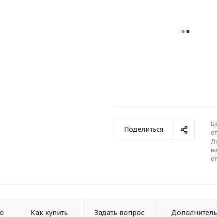
Ц
Поделиться
от
Д
ни
о
то
Как купить
Задать вопрос
Дополнител