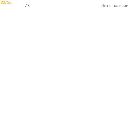
180/55
/ R
Нет в наличии