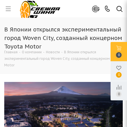
В Японии открылся экспериментальный
город Woven City, созданный концерном
Toyota Motor
Главная
-
О компании
-
Новости
-
В Японии открылся
0
экспериментальный город Woven City, созданный концерном Toyota
Motor
0
0