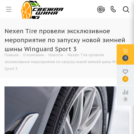
Nexen Tire провели эксклюзивное
мероприятие по запуску новой зимней
шины Winguard Sport 3
Главная
-
О компании
-
Новости
-
Nexen Tire провели
0
эксклюзивное мероприятие по запуску новой зимней шины Winguard
Sport 3
0
0