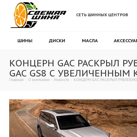
СЕТЬ ШИННЫХ ЦЕНТРОВ
ШИНЫ
ДИСКИ
МАСЛА
АКСЕССУА
КОНЦЕРН GAC РАСКРЫЛ Р
GAC GS8 С УВЕЛИЧЕННЫМ
Главная
-
О компании
-
Новости
-
КОНЦЕРН GAC РАСКРЫЛ РУБЛЕВУ